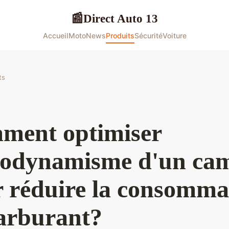
Direct Auto 13
📰
Accueil
Moto
News
Produits
Sécurité
Voiture
ts
ment optimiser
rodynamisme d'un ca
 réduire la consomma
arburant?