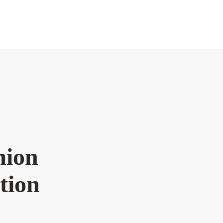
mion
tion