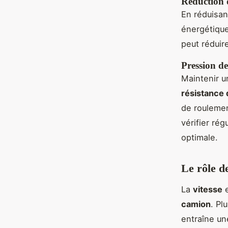
Réduction 
En réduisan
énergétique.
peut réduir
Pression d
Maintenir 
résistance
de rouleme
vérifier ré
optimale.
Le rôle d
La
vitesse
e
camion
. Pl
entraîne u