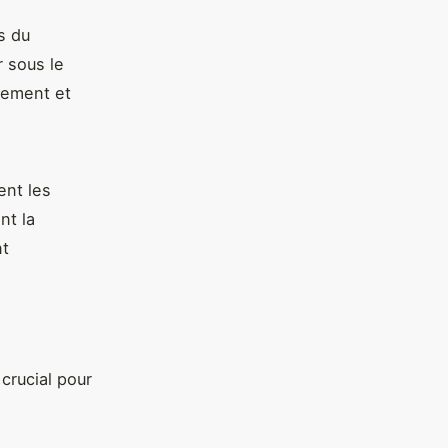
s du
r sous le
ulement et
ent les
ent la
nt
crucial pour