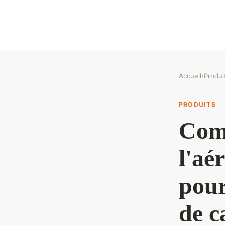
Accueil
›
Produi
PRODUITS
Com
l'aé
pour
de c