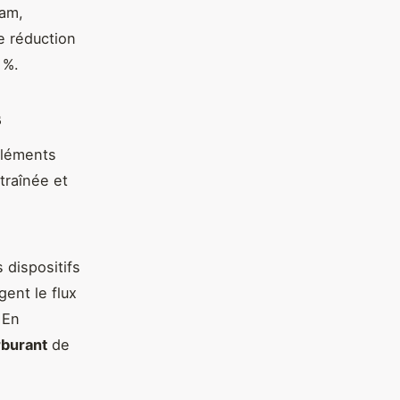
tam,
e réduction
 %.
s
 éléments
traînée et
 dispositifs
ent le flux
 En
burant
de