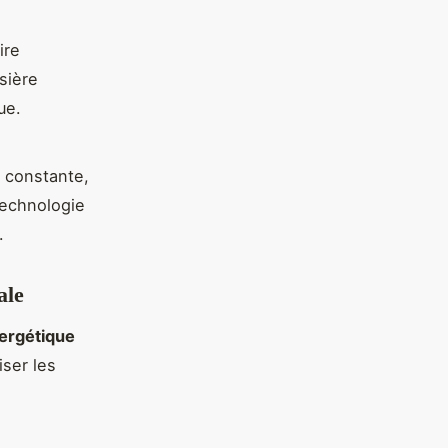
ire
sière
ue.
e constante,
technologie
.
ale
nergétique
iser les