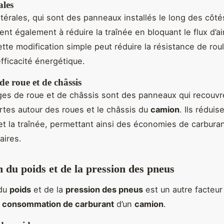
ales
atérales, qui sont des panneaux installés le long des côté
dent également à réduire la traînée en bloquant le flux d’ai
ette modification simple peut réduire la résistance de ro
efficacité énergétique.
e roue et de châssis
es de roue et de châssis sont des panneaux qui recouvr
tes autour des roues et le châssis du
camion
. Ils réduis
et la traînée, permettant ainsi des économies de carbura
aires.
n du poids et de la pression des pneus
du
poids
et de la
pression des pneus
est un autre facteur 
a
consommation de carburant
d’un
camion
.