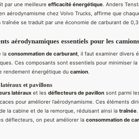
uit par une meilleure
efficacité énergétique
. Anders Tens
 en aérodynamisme chez Volvo Trucks, affirme que chaqu
a traînée se traduit par une économie de carburant de 0,3
nts aérodynamiques essentiels pour les camion
e la
consommation de carburant
, il faut examiner divers
ues. Ces composants sont essentiels pour minimiser la 
le rendement énergétique du
camion
.
 latéraux et pavillons
eurs latéraux
et les
déflecteurs de pavillon
sont parmi les
ficaces pour améliorer l’aérodynamisme. Ces éléments dirig
 de la cabine et de la remorque, réduisant ainsi la
traînée
.
ces déflecteurs, on peut améliorer la
consommation de car