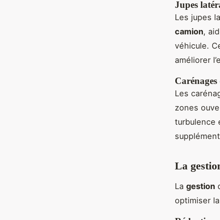
Jupes latér
Les jupes l
camion
, ai
véhicule. C
améliorer l’
Carénages d
Les carénag
zones ouver
turbulence 
supplément
La gestio
La
gestion
optimiser l