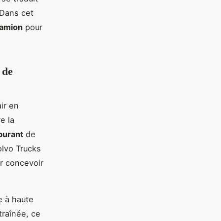
 Dans cet
amion
pour
 de
air en
re la
burant
de
vo Trucks
r concevoir
e à haute
traînée, ce