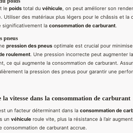
du poids
t le
poids
total du
véhicule
, on peut améliorer son rend
 Utiliser des matériaux plus légers pour le châssis et la 
e significativement la
consommation de carburant
.
es pneus
une
pression des pneus
optimale est crucial pour minimiser
 de roulement
. Une pression incorrecte peut augmenter la
nt, ce qui augmente la consommation de carburant. Assu
gulièrement la pression des pneus pour garantir une perf
e la vitesse dans la consommation de carburant
st un facteur déterminant dans la
consommation de car
us un
véhicule
roule vite, plus la résistance à l’air augment
ne consommation de carburant accrue.