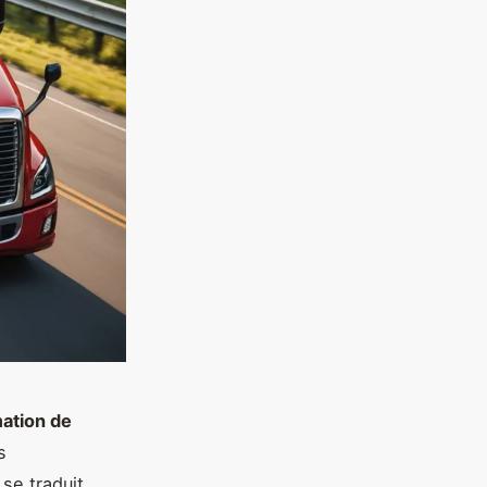
tion de
s
se traduit