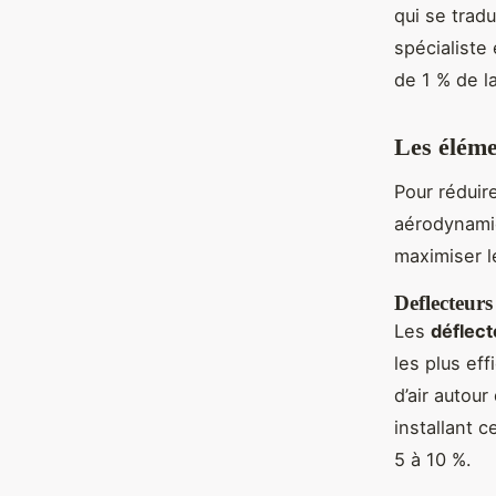
qui se trad
spécialiste
de 1 % de l
Les éléme
Pour réduir
aérodynamiq
maximiser 
Deflecteurs
Les
déflect
les plus ef
d’air autour
installant 
5 à 10 %.