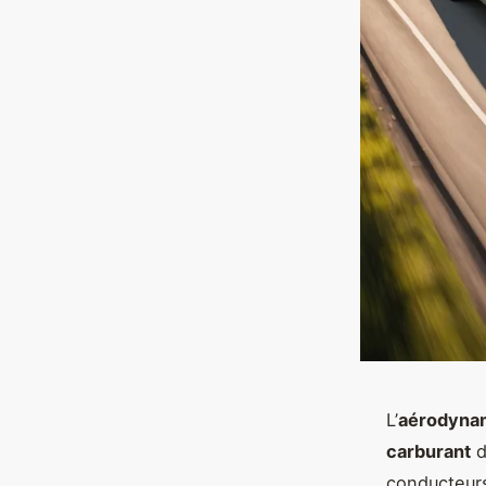
L’
aérodyna
carburant
d
conducteurs