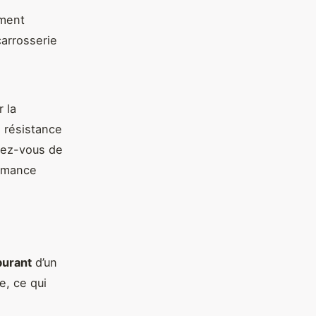
ement
carrosserie
 la
 résistance
rez-vous de
ormance
burant
d’un
e, ce qui