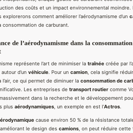
uction des coûts et un impact environnemental moindre.
us explorerons comment améliorer l’aérodynamisme d’un
c
a consommation de carburant.
ance de l’aérodynamisme dans la consommation
t
isme représente l’art de minimiser la
traînée
créée par l’
autour d’un
véhicule
. Pour un
camion
, cela signifie rédui
 l’air, ce qui permet de diminuer la
consommation de car
nificative. Les entreprises de
transport routier
comme Vol
 massivement dans la recherche et le développement pou
s plus
aérodynamiques
, un exemple en est l’
Actros
.
 aérodynamique
cause environ 50 % de la résistance total
 améliorant le design des
camions
, on peut réduire cette 