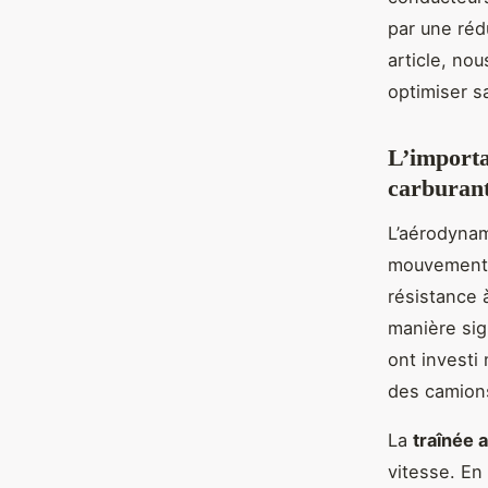
par une réd
article, no
optimiser s
L’import
carburan
L’aérodynam
mouvement 
résistance à
manière sig
ont investi
des camion
La
traînée
vitesse. En