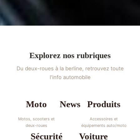
Explorez nos rubriques
Du deux-roues à la berline, retrouvez toute
l'info automobile
Moto
News
Produits
Motos, scooters et
Accessoires et
deux-roues
équipements auto/moto
Sécurité
Voiture