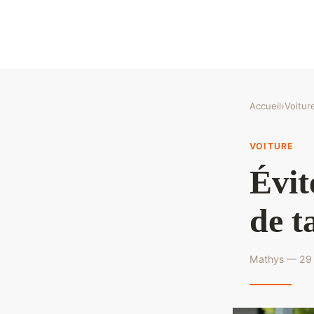
Accueil
›
Voitur
VOITURE
Évit
de t
Mathys — 29 