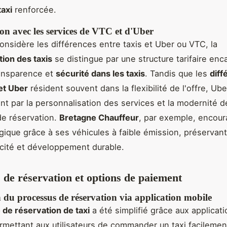
taxi
renforcée.
n avec les services de VTC et d'Uber
onsidère les différences entre taxis et Uber ou VTC, la
ion des taxis
se distingue par une structure tarifaire enc
ransparence et
sécurité dans les taxis
. Tandis que les
diff
 et Uber
résident souvent dans la flexibilité de l'offre, Ube
ent par la personnalisation des services et la modernité d
de réservation.
Bretagne Chauffeur
, par exemple, encou
gique grâce à ses véhicules à faible émission, préservant 
acité et développement durable.
 de réservation et options de paiement
 du processus de réservation via application mobile
de réservation de taxi
a été simplifié grâce aux applicat
rmettant aux utilisateurs de commander un taxi facilement