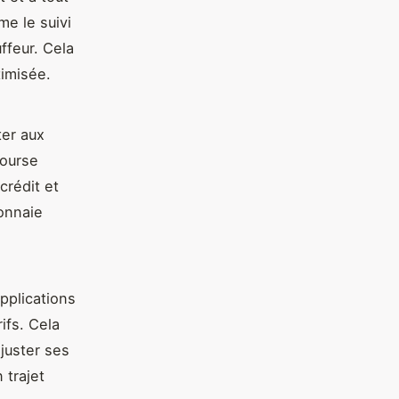
e le suivi
ffeur. Cela
timisée.
ter aux
course
crédit et
monnaie
applications
ifs. Cela
ajuster ses
 trajet