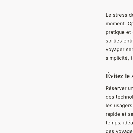
Le stress d
moment. Opt
pratique et
sorties ent
voyager ser
simplicité,
Évitez le
Réserver un
des technol
les usagers
rapide et s
temps, idéa
des voyages