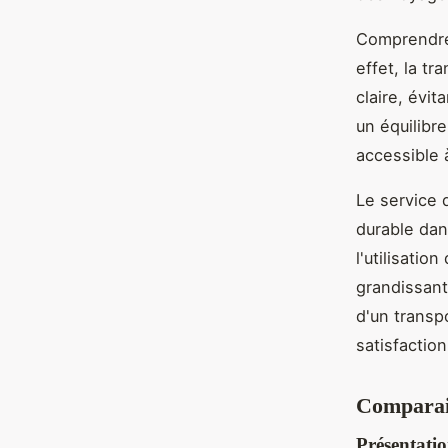
Comprendre 
effet, la tr
claire, évit
un équilibre
accessible 
Le service
durable dan
l'utilisatio
grandissant
d'un transp
satisfaction
Comparais
Présentatio