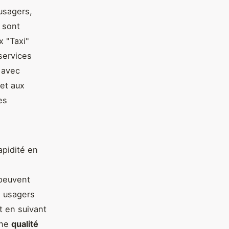
usagers,
 sont
x "Taxi"
services
avec
met aux
es
apidité en
 peuvent
s usagers
t en suivant
une
qualité