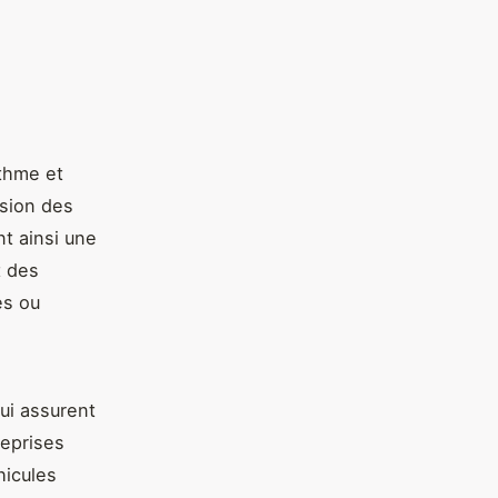
ythme et
usion des
nt ainsi une
t des
les ou
qui assurent
reprises
hicules