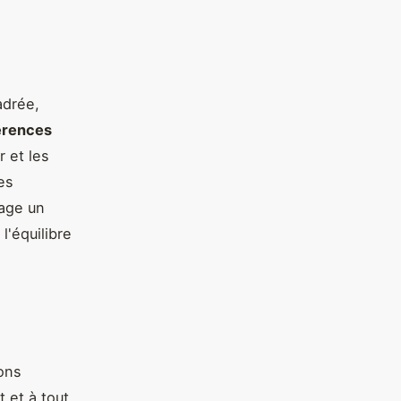
adrée,
érences
r et les
es
rage un
l'équilibre
ions
 et à tout