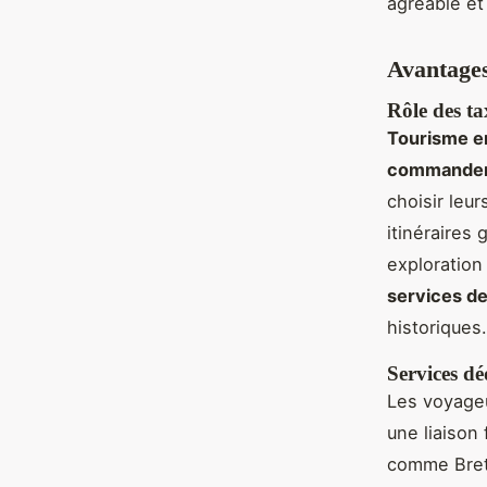
agréable et
Avantages
Rôle des ta
Tourisme en
commander 
choisir leu
itinéraires
exploration
services de 
historiques.
Services dé
Les voyageu
une liaison 
comme Breta