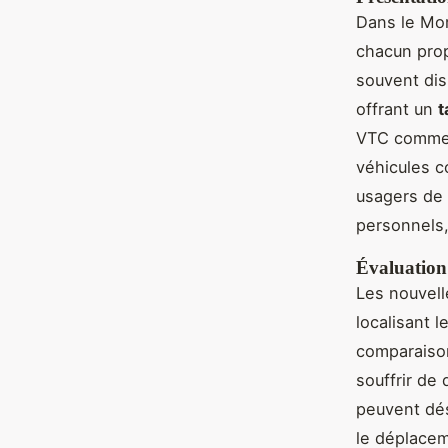
Dans le Mor
chacun prop
souvent dis
offrant un
t
VTC comm
véhicules c
usagers de 
personnels
Évaluation 
Les nouvell
localisant l
comparaison
souffrir de
peuvent dé
le déplacem