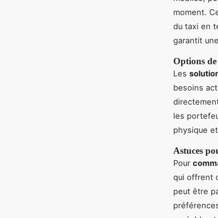
moment. Ces
du taxi en t
garantit un
Options de
Les
solutio
besoins act
directement
les portefe
physique et
Astuces po
Pour
comma
qui offrent
peut être pa
préférences