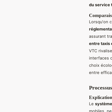
du service 
Comparaiso
Lorsqu'on c
réglementat
assurant t
entre taxis
VTC rivalis
interfaces 
choix écolo
entre effic
Processus
Explication
Le
système 
mobiles, pe