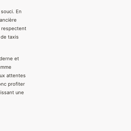
 souci. En
nancière
s respectent
 de taxis
derne et
comme
aux attentes
nc profiter
tissant une