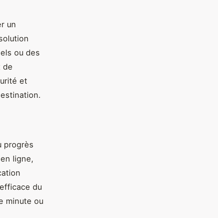
er un
solution
nels ou des
t de
rité et
estination.
u progrès
en ligne,
cation
 efficace du
re minute ou