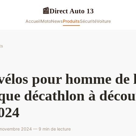
Direct Auto 13
📰
Accueil
Moto
News
Produits
Sécurité
Voiture
ts
vélos pour homme de 
ue décathlon à décou
024
novembre 2024 — 9 min de lecture