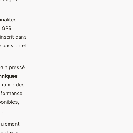
nalités
i GPS
inscrit dans
e passion et
bain pressé
chniques
gonomie des
erformance
ponibles,
n
.
eulement
entre le