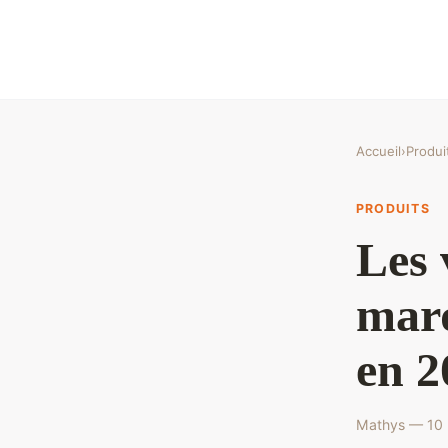
Accueil
›
Produi
PRODUITS
Les 
marq
en 2
Mathys — 10 