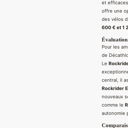
et efficace
offre une op
des vélos d
600 € et 1 
Évaluation 
Pour les am
de Décathlo
Le
Rockrid
exceptionne
central, il 
Rockrider 
nouveaux s
comme le
R
autonomie p
Comparaison