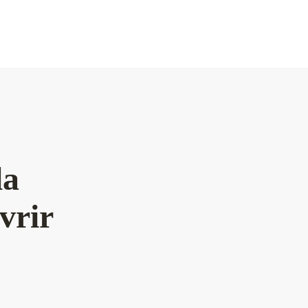
la
vrir