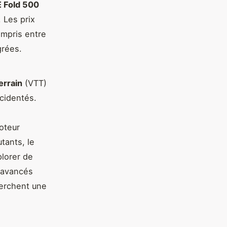
E Fold 500
. Les prix
ompris entre
grées.
errain
(VTT)
cidentés.
oteur
tants, le
plorer de
 avancés
herchent une