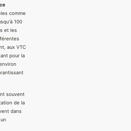
nce
dèles comme
usqu'à 100
s et les
fférentes
nt, aux VTC
tant pour la
environ
arantissant
nt souvent
tation de la
uvent dans
 un