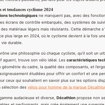
s et tendances cyclisme 2024
ions technologiques
ne manquent pas, avec des fonction
des écrans de contrôle embarqués, des systèmes de suiv
t des matériaux légers mais résistants. Cette démarche s'
e plus large en 2024, où le cyclisme devient à la fois un
vie durable.
rône une philosophie où chaque cycliste, qu'il soit un ur
if aguerri, trouve son vélo idéal. Les
caractéristiques te
la géométrie du cadre, la qualité des composants, et l’er
 soigneusement étudiées pour offrir un confort et une p
our ceux qui souhaitent en savoir plus sur les options dis
a sélection des
vélos pour homme de la marque Décathlo
 gamme audacieuse et diverse,
Décathlon
propose non s
iables et performants, mais crée également une synergie 