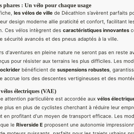
s phares : Un vélo pour chaque usage
fiche,
les vélos de ville
de Décathlon s’avèrent parfaits po
eur design moderne allie praticité et confort, facilitant le
in. Ces vélos intègrent des
caractéristiques innovantes
c
 sécurité avancés et des pneus adaptés à la ville.
s d'aventures en pleine nature ne seront pas en reste a
çus pour résister aux terrains les plus difficiles. Les mo
ockrider
bénéficient de
suspensions robustes
, garantis
 accrue lors des descentes vertigineuses et des monté
 vélos électriques (VAE)
e attention particulière est accordée aux
vélos électriqu
e plus en plus de cyclistes cherchant à réduire leur empr
t en profitant d'un moyen de transport efficace. Les mo
 que le
Riverside E
proposent une autonomie impressionn
de moteurs puissants, parfaits pour les trajets urbains p