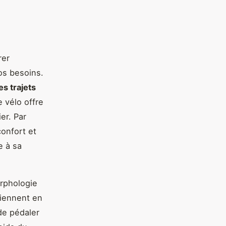
rer
os besoins.
les trajets
e vélo offre
er. Par
confort et
e à sa
orphologie
viennent en
 de pédaler