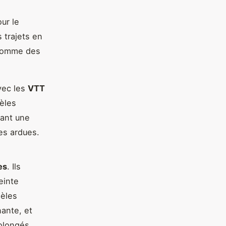
ur le
s trajets en
omme des
vec les
VTT
dèles
sant une
es ardues.
es
. Ils
einte
dèles
ante, et
rolongés.