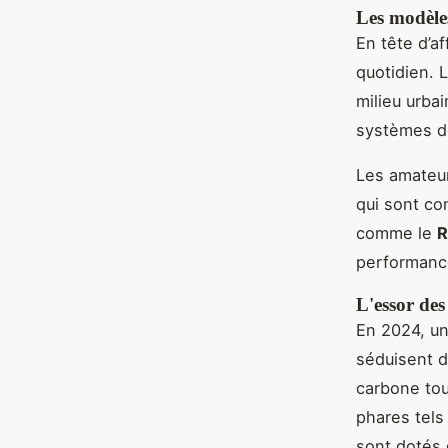
Les modèle
En tête d’af
quotidien. L
milieu urba
systèmes de
Les amateur
qui sont con
comme le
R
performance
L'essor des
En 2024, un
séduisent d
carbone tou
phares tels
sont dotés 