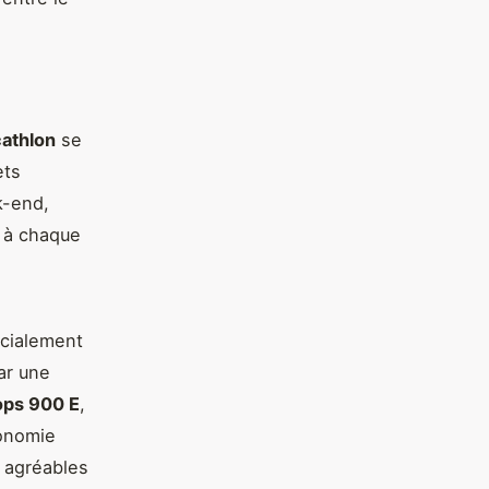
cathlon
se
ets
k-end,
 à chaque
écialement
ar une
ops 900 E
,
tonomie
s agréables