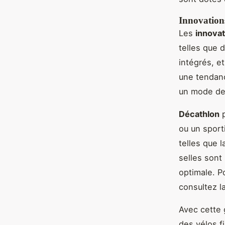
Innovation
Les
innovat
telles que 
intégrés, e
une tendanc
un mode de 
Décathlon
p
ou un sport
telles que 
selles sont
optimale. P
consultez l
Avec cette
des vélos f