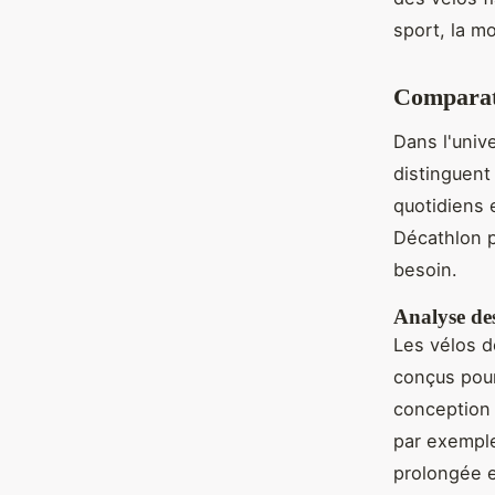
sport, la m
Comparati
Dans l'univ
distinguent 
quotidiens 
Décathlon 
besoin.
Analyse des
Les vélos d
conçus pour
conception 
par exemple
prolongée e