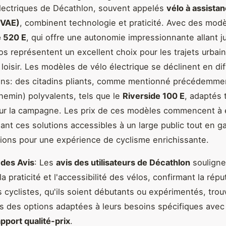
lectriques de Décathlon, souvent appelés
vélo à assista
(VAE)
, combinent technologie et praticité. Avec des mo
e 520 E
, qui offre une autonomie impressionnante allant j
os représentent un excellent choix pour les trajets urbain
 loisir. Les modèles de vélo électrique se déclinent en di
ions: des citadins pliants, comme mentionné précédemme
chemin) polyvalents, tels que le
Riverside 100 E
, adaptés 
our la campagne. Les prix de ces modèles commencent à 
dant ces solutions accessibles à un large public tout en g
ions pour une expérience de cyclisme enrichissante.
 des Avis
: Les
avis des utilisateurs de Décathlon
souligne
 la praticité et l'accessibilité des vélos, confirmant la répu
 cyclistes, qu'ils soient débutants ou expérimentés, tro
 des options adaptées à leurs besoins spécifiques avec
apport qualité-prix
.