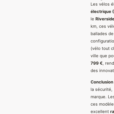
Les vélos é
électrique 
le
Riversid
km, ces vél
ballades de
configurat
(vélo tout 
ville que p
799 €
, ren
des innovat
Conclusion
la sécurité,
marque. Les
ces modèles
excellent
r