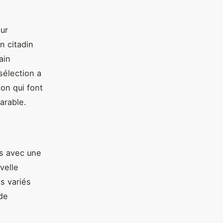
ur
n citadin
ain
sélection a
ion qui font
arable.
os avec une
velle
s variés
 de