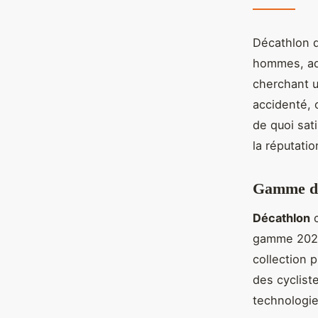
Décathlon 
hommes, ada
cherchant u
accidenté, 
de quoi sati
la réputati
Gamme de
Décathlon
c
gamme 2024 
collection 
des cyclist
technologie